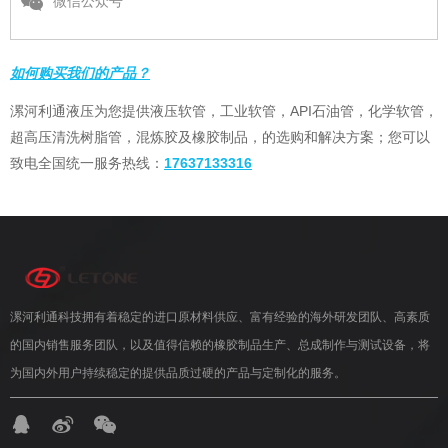
微信公众号
如何购买我们的产品？
漯河利通液压为您提供液压软管，工业软管，API石油管，化学软管，
超高压清洗树脂管，混炼胶及橡胶制品，的选购和解决方案；您可以
致电全国统一服务热线：
17637133316
漯河利通科技拥有着稳定的进口原材料供应、富有经验的海外研发团队、高素质
的国内销售服务团队，以及值得信赖的橡胶制品生产、总成制作与测试设备，将
为国内外用户持续稳定的提供品质过硬的产品与定制化的服务。