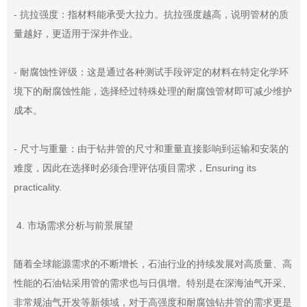
- 抗拉强度：指材料能承受大拉力。抗拉强度越高，说明管材的质
量越好，更适用于深井作业。
- 耐腐蚀性评级：这是通过各种测试手段评定的材料在特定化学环
境下的耐腐蚀性能，选择经过特殊处理的耐腐蚀管材即可减少维护
成本。
- 尺寸与重量：由于钻井管的尺寸和重量直接影响到运输和安装的
难度，因此在选择时必须合理评估项目需求，Ensuring its
practicality.
4. 市场需求分析与前景展望
随着全球能源需求的不断增长，石油行业的持续发展对高质量、高
性能的石油钻采用管的需求也与日俱增。特别是在深海油气开采、
非常规油气开发等新领域，对于高强度和耐腐蚀钻井管的需求更是