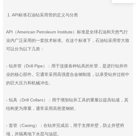
1. API标准石油钻采用管的定义与分类
API（American Petroleum Institute）标准是全球石油和天然气行
业内广泛采用的一套技术标准。在这个标准下，石油钻采用管大致
可以分为以下几类：
- 钻井管（Drill Pipe）：用于连接各种钻具的长管，是进行钻井作
业的核心部件。它通常采用高强度合金钢制造，以承受钻井过程中
的巨大压力和机械冲击。
- 钻具（Drill Collars）：用于增加钻井工具的重量以提高钻速，其
结构更为厚重，通常采用高密度钢材。
- 套管（Casing）：在钻井完成后，用于支撑井壁，防止井壁坍
塌，并隔离地下水层与油层。