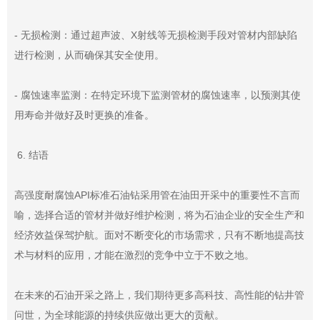
- 无损检测：通过超声波、X射线等无损检测手段对管材内部缺陷
进行检测，从而确保其安全使用。
- 腐蚀速率监测：在特定环境下监测管材的腐蚀速率，以预测其使
用寿命并做好及时更换的准备。
6. 结语
高强度耐腐蚀API标准石油钻采用管在油田开采中的重要性不言而
喻，选择合适的管材并做好维护检测，将为石油企业的安全生产和
经济效益保驾护航。面对不断变化的市场需求，只有不断地提高技
术与材料的应用，才能在激烈的竞争中立于不败之地。
在未来的石油开采之路上，我们期待更多高科技、高性能的钻井管
问世，为全球能源的持续供应做出更大的贡献。