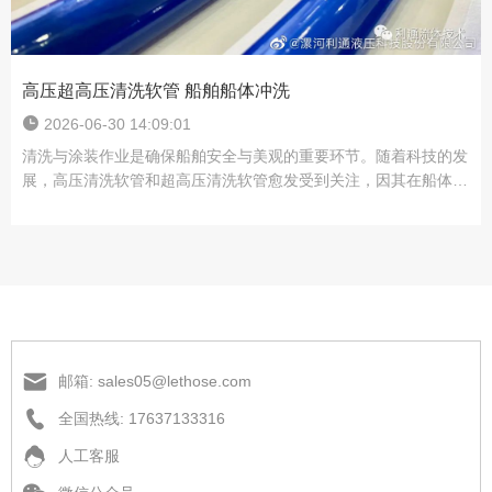
高压超高压清洗软管 船舶船体冲洗
2026-06-30 14:09:01
清洗与涂装作业是确保船舶安全与美观的重要环节。随着科技的发
展，高压清洗软管和超高压清洗软管愈发受到关注，因其在船体冲
洗和喷涂油漆、树脂输送等方面的出色表现，成为船舶维....
邮箱: sales05@lethose.com
全国热线: 17637133316
人工客服