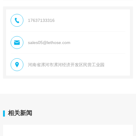
17637133316
sales05@lethose.com
河南省漯河市漯河经济开发区民营工业园
相关新闻