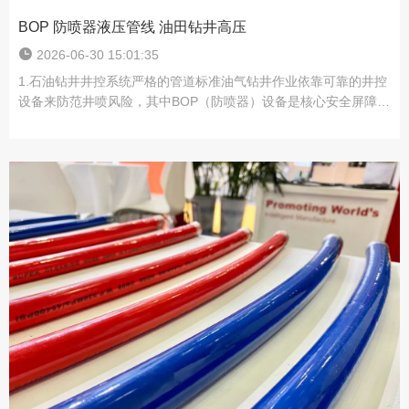
BOP 防喷器液压管线 油田钻井高压
2026-06-30 15:01:35
1.石油钻井井控系统严格的管道标准油气钻井作业依靠可靠的井控
设备来防范井喷风险，其中BOP（防喷器）设备是核心安全屏障。
驱动防喷器装置的液压管道面临着极端的工作条件，包括高....