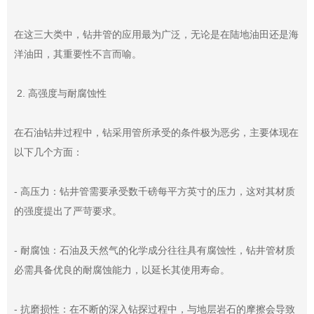
在这三大类中，钻井管的应用最为广泛，无论是在陆地油田还是海
洋油田，其重要性不言而喻。
2. 高强度与耐腐蚀性
在石油钻井过程中，钻采用管所承受的条件极为恶劣，主要体现在
以下几个方面：
- 高压力：钻井管需要承受数千磅每平方英寸的压力，这对其材质
的强度提出了严苛要求。
- 耐腐蚀：石油及天然气的化学成分往往具有腐蚀性，钻井管材质
必需具备优良的耐腐蚀能力，以延长其使用寿命。
- 抗磨损性：在不断的深入钻探过程中，与地层岩石的摩擦会导致