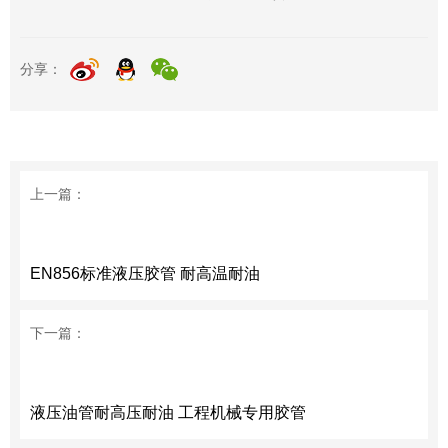
分享：
上一篇：
EN856标准液压胶管 耐高温耐油
下一篇：
液压油管耐高压耐油 工程机械专用胶管‌