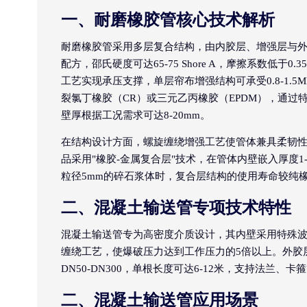
一、耐磨橡胶管核心技术解析
耐磨橡胶管采用多层复合结构，由内胶层、增强层与外
配方，邵氏硬度可达65-75 Shore A，摩擦系数低
工艺实现承压支撑，单层帘布增强结构可承受0.8-1.5M
裂氯丁橡胶（CR）或三元乙丙橡胶（EPDM），通过特
壁厚根据工况需求可达8-20mm。
在结构设计方面，螺旋缠绕增强工艺使管体兼具柔韧性
品采用"橡胶-金属复合层"技术，在管体内壁嵌入厚度1
粒径5mm的碎石浆体时，复合层结构的使用寿命较纯橡
二、混凝土输送管专项技术特性
混凝土输送管专为高密度介质设计，其内壁采用特殊波
缠绕工艺，使爆破压力达到工作压力的5倍以上。外胶
DN50-DN300，单根长度可达6-12米，支持法兰、
二、混凝土输送管应用场景