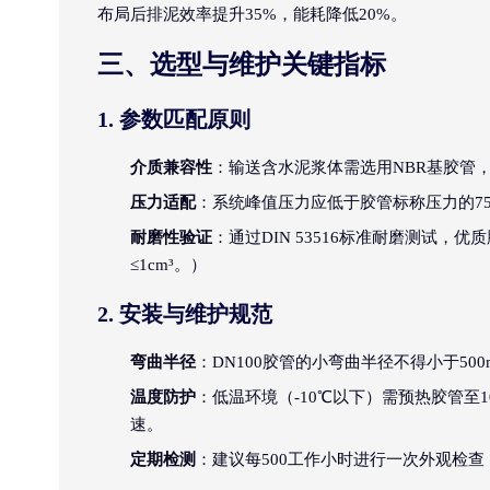
布局后排泥效率提升35%，能耗降低20%。
三、选型与维护关键指标
1. 参数匹配原则
介质兼容性
：输送含水泥浆体需选用NBR基胶管，
压力适配
：系统峰值压力应低于胶管标称压力的75%
耐磨性验证
：通过DIN 53516标准耐磨测试，优质胶
≤1cm³。）
2. 安装与维护规范
弯曲半径
：DN100胶管的小弯曲半径不得小于50
温度防护
：低温环境（-10℃以下）需预热胶管至
速。
定期检测
：建议每500工作小时进行一次外观检