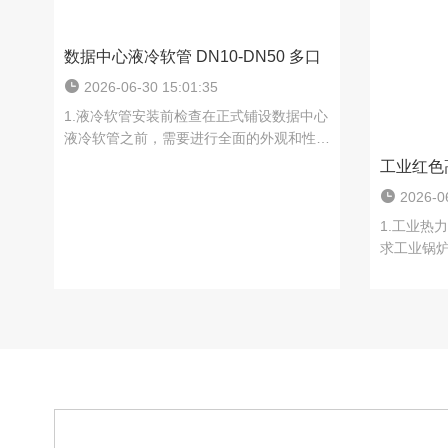
数据中心液冷软管 DN10-DN50 多口
2026-06-30 15:01:35
1.液冷软管安装前检查在正式铺设数据中心
液冷软管之前，需要进行全面的外观和性能
检查，提前消除隐患。工作人员需要检查管
工业红色高
体是否有裂纹、划痕、挤压变形、老化硬化
2026-06
和内衬剥落。....
1.工业热
求工业锅
固化设备
普通橡胶
洗和压....