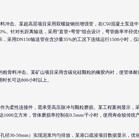
料冲击。某超高层项目采用双螺旋钢丝增强管，在C50混凝土泵送中
70%。针对长距离输送，采用"直管+弯管"组合设计，弯管曲率半径优
，采用DN150输送管在含沙量35%的工况下连续运行1500小时，仅
m的粗骨料冲击。某矿山项目采用含碳化硅颗粒的橡胶内衬，使管体耐
用时长可达800小时以上。
管作为柔性连接件，需承受高压脉冲与颗粒磨损。某工程案例显示，
1000立方米，管体磨损率控制在0.5mm/千小时，使用寿命较传统
径30-50mm）实现泥浆均匀排放，某港口疏浚项目数据显示，优