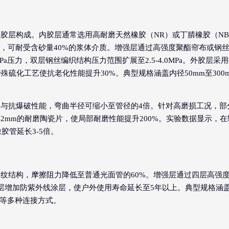
胶层构成。内胶层通常选用高耐磨天然橡胶（NR）或丁腈橡胶（NB
于0.35，可耐受含砂量40%的浆体介质。增强层通过高强度聚酯帘布或钢
Pa压力，双层钢丝编织结构压力范围扩展至2.5-4.0MPa。外胶层采
殊硫化工艺使抗老化性能提升30%。典型规格涵盖内径50mm至300
与抗爆破性能，弯曲半径可缩小至管径的4倍。针对高磨损工况，部
-2mm的耐磨陶瓷片，使局部耐磨性能提升200%。实验数据显示，在
胶管延长3-5倍。
纹结构，摩擦阻力降低至普通光面管的60%。增强层通过四层高强
层增加防紫外线涂层，使户外使用寿命延长至5年以上。典型规格涵
卡箍等多种连接方式。