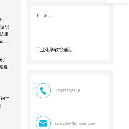
下一篇：
R）
丝编织
用抗撕
mm，
工业化学软管选型
分产
输送
17637133316
度钢丝
盖
sales05@lethose.com