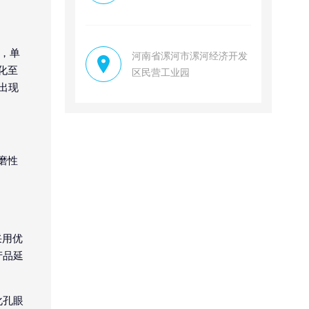
，单
河南省漯河市漯河经济开发
化至
区民营工业园
出现
磨性
采用优
产品延
化孔眼