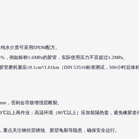
纯水介质可采用EPDM配方。
，例如标称1.6MPa的胶管，实际使用压力不宜超过1.2MPa。
管磨耗量应≤0.1cm³/1.61km（DIN 53516标准测试，500小时后体
0mm，否则会导致增强层断裂。
10℃以上再作业；高温环境（80℃以上）应加装隔热套，避免橡胶老
查，重点关注钢丝层锈蚀、胶层龟裂等隐患，确保安全运行。