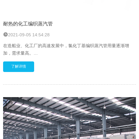
耐热的化工编织蒸汽管
2021-09-05 14:54:28
在造船业、化工厂的高速发展中，氯化丁基编织蒸汽管用量逐渐增
加，需求量高。
利通科技的氯化丁基编织蒸汽管应用于转移最大工作压力和温度在
了解详情
270PSI和430°F的饱和蒸汽和过热蒸汽，适用于造船厂，化工厂和工
业应用。每次使用后的正常的软管排水将增加使用寿命。如果存在洗
涤剂或油，不推荐适用于冲洗应用。