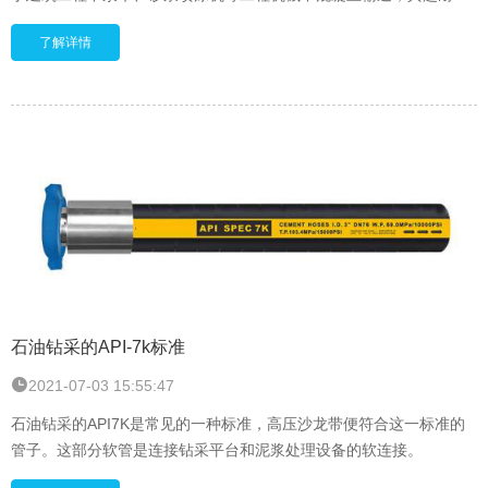
的性能使其使用寿命延长至普通混凝土输送管的数倍，利通科技流体
了解详情
连接件及橡胶软管严格执行，完全符合国家/国际最新行业的标准，保
证软管总成的使用性能稳定可靠。因此在混凝土专用软管可以安全购
买使用。
石油钻采的API-7k标准
2021-07-03 15:55:47
石油钻采的API7K是常见的一种标准，高压沙龙带便符合这一标准的
管子。这部分软管是连接钻采平台和泥浆处理设备的软连接。