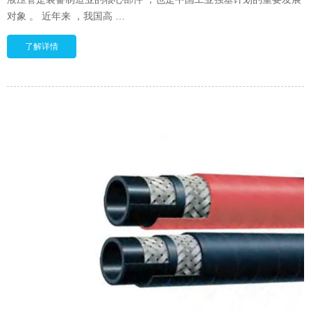
对象 。 近年来 ，我国高
度重视液压产业的发展 ，并将其作为产业战略重点 之一 。 液压核心
了解详情
部件的液力管件 ，液压油管产品已经基本实现国产化 ，液压油管在各
行各业中应用广泛 ，我们经常看到的有：装载机 、挖掘机 、掘进机
、压路机 、侧翻 、叉车 、液压 助力 、液压起重机 、液压升降台 、
混泥土泵车、采煤机 、注塑机 、吹瓶机等设备上大量使用高压油管
。