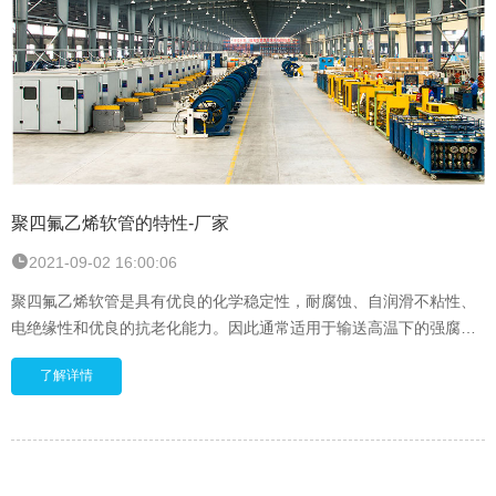
聚四氟乙烯软管的特性-厂家
2021-09-02 16:00:06
聚四氟乙烯软管是具有优良的化学稳定性，耐腐蚀、自润滑不粘性、
电绝缘性和优良的抗老化能力。因此通常适用于输送高温下的强腐蚀
介质，具有可靠优良的耐腐蚀性。利通科技流体连接件及橡胶软管严
了解详情
格执行，完全符合国家/国际最新行业的标准，保证软管总成的使用性
能稳定可靠。