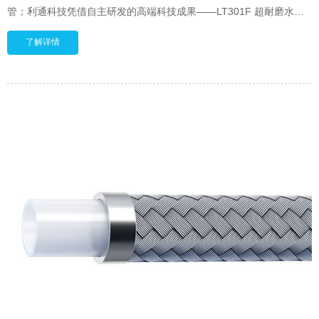
管；利通科技凭借自主研发的高端科技成果——LT301F 超耐磨水力&
酸化压裂软管成为了展会上备受关注的石油钻采装备软管制造企业。
了解详情
LT301F成为了国际上为数不多的、专为深层油气资源高效安全开采而
研发的超高压酸化压裂软管。