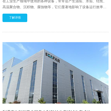
在工业生产领域中使用的各种设备，常常会产生油垢、水垢、结焦、
高温聚合物、沉积物、腐蚀物等，它们显著地影响了设备运行效率和
安全，清洗它们必不可免。与以往的手工清洗、化学清洗、超声波清
了解详情
洗相比，高压(超高)水射流清洗突现了其效率高、范围广、效果好地
极大优势。